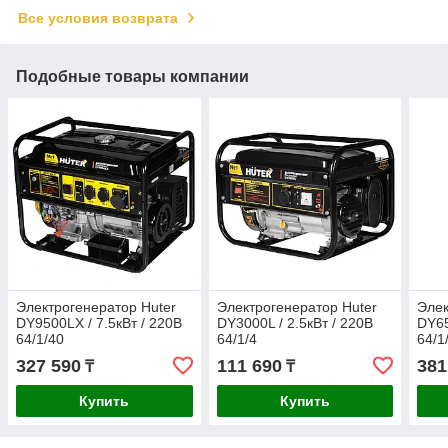
Все условия возврата
Подобные товары компании
Электрогенератор Huter
Электрогенератор Huter
Элек
DY9500LХ / 7.5кВт / 220В
DY3000L / 2.5кВт / 220В
DY65
64/1/40
64/1/4
64/1
327 590
111 690
381
₸
₸
Купить
Купить