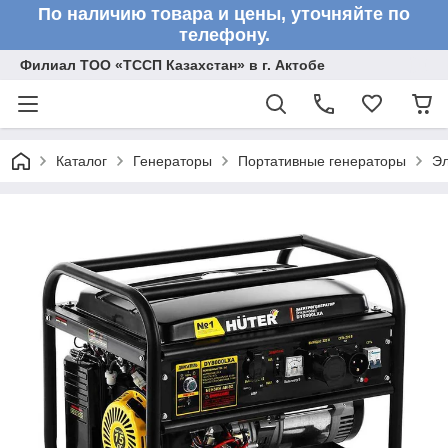
По наличию товара и цены, уточняйте по
телефону.
Филиал ТОО «ТССП Казахстан» в г. Актобе
Каталог
Генераторы
Портативные генераторы
Эл