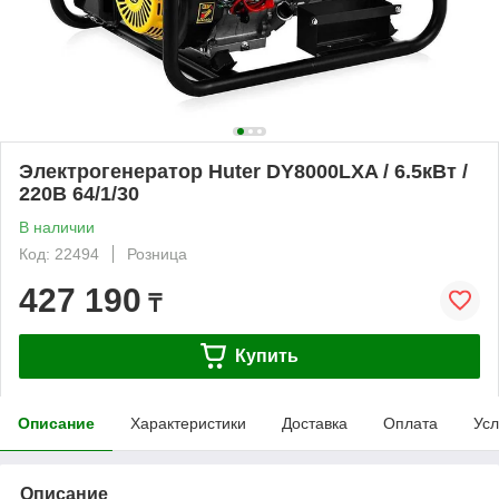
Электрогенератор Huter DY8000LXA / 6.5кВт /
220В 64/1/30
В наличии
Код: 22494
Розница
427 190
₸
Купить
Описание
Характеристики
Доставка
Оплата
Усл
Описание