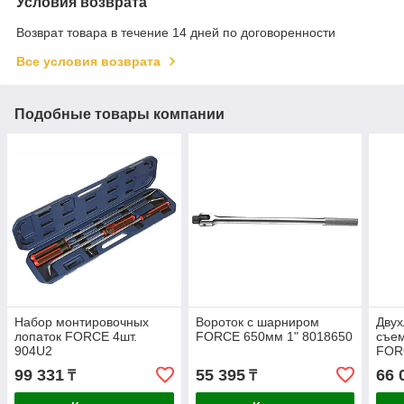
Условия возврата
Возврат товара в течение 14 дней по договоренности
Все условия возврата
Подобные товары компании
Набор монтировочных
Вороток с шарниром
Дву
лопаток FORCE 4шт.
FORCE 650мм 1" 8018650
съе
904U2
FOR
99 331
55 395
66 
₸
₸