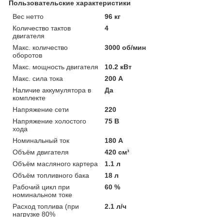
Пользовательские характеристики
Вес нетто
96 кг
Количество тактов
4
двигателя
Макс. количество
3000 об/мин
оборотов
Макс. мощность двигателя
10.2 кВт
Макс. сила тока
200 А
Наличие аккумулятора в
Да
комплекте
Напряжение сети
220
Напряжение холостого
75 В
хода
Номинальный ток
180 А
Объём двигателя
420 см³
Объём масляного картера
1.1 л
Объём топливного бака
18 л
Рабочий цикл при
60 %
номинальном токе
Расход топлива (при
2.1 л/ч
нагрузке 80%