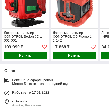
Лазерный нивелир
Лазерный нивелир
Лаз
CONDTROL Boden 3D 1-
CONDTROL QB Promo 1-
INFI
002-001
2-142
109 990
17 868
34 
₸
₸
Купить
Купить
О нас
Рейтинг не сформирован
Менее 5 отзывов за последний год
Работает с 17.01.2022
г. Актобе
Актобе, Казахстан