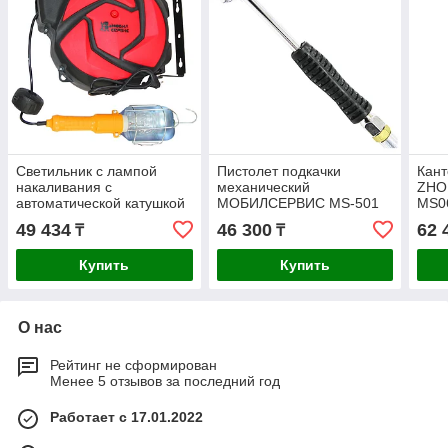
Светильник с лампой
Пистолет подкачки
Кант
накаливания с
механический
ZHO
автоматической катушкой
МОБИЛСЕРВИС MS-501
MS0
MS TW 15м ZYE02-L15
49 434
46 300
62 
₸
₸
Купить
Купить
О нас
Рейтинг не сформирован
Менее 5 отзывов за последний год
Работает с 17.01.2022