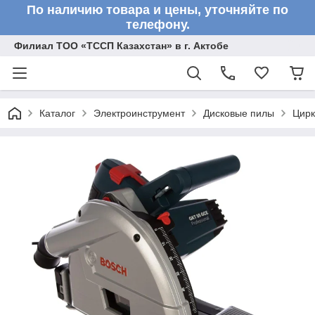
По наличию товара и цены, уточняйте по
телефону.
Филиал ТОО «ТССП Казахстан» в г. Актобе
Каталог
Электроинструмент
Дисковые пилы
Цирк