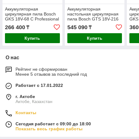
Аккумуляторная
Аккумуляторная
Акку
циркулярная пила Bosch
настольная циркулярная
цирк
GKS 18V-68 C Professional
пила Bosch GTS 18V-216
GKS
BITURBO Solo
Professional BITURBO
Prof
266 400
545 090
360
₸
₸
06016B5000
0601B44000
060
Купить
Купить
О нас
Рейтинг не сформирован
Менее 5 отзывов за последний год
Работает с 17.01.2022
г. Актобе
Актобе, Казахстан
Контакты
Сегодня работает с 09:00 до 18:00
Показать весь график работы