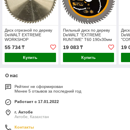
Диск отрезной по дереву
Пильный диск по дереву
Диск
DeWALT EXTREME
DeWALT "EXTREME
DeW
WORKSHOP
RUNTIME" T60 190x30мм
"CO
305х2.2х30мм DT4331-QZ
DT99564-QZ
305
55 734
19 083
19 
₸
₸
Купить
Купить
О нас
Рейтинг не сформирован
Менее 5 отзывов за последний год
Работает с 17.01.2022
г. Актобе
Актобе, Казахстан
Контакты