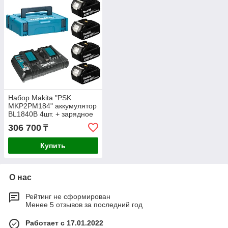
Набор Makita "PSK
MKP2PM184" аккумулятор
BL1840B 4шт. + зарядное
устройство DC18RD +
306 700
₸
кейс Makpac 2 198489-5
Купить
О нас
Рейтинг не сформирован
Менее 5 отзывов за последний год
Работает с 17.01.2022