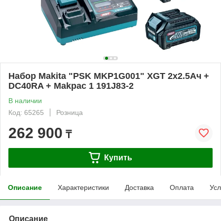
Набор Makita "PSK MKP1G001" XGT 2x2.5Ач +
DC40RA + Makpac 1 191J83-2
В наличии
Код: 65265
Розница
262 900
₸
Купить
Описание
Характеристики
Доставка
Оплата
Усл
Описание