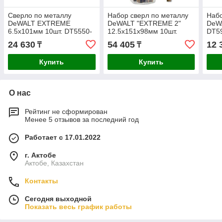
Сверло по металлу
Набор сверл по металлу
Набо
DeWALT EXTREME
DeWALT "EXTREME 2"
DeW
6.5x101мм 10шт. DT5550-
12.5х151х98мм 10шт.
DT5
QZ
DT5562-QZ
24 630
54 405
12 
₸
₸
Купить
Купить
О нас
Рейтинг не сформирован
Менее 5 отзывов за последний год
Работает с 17.01.2022
г. Актобе
Актобе, Казахстан
Контакты
Сегодня выходной
Показать весь график работы