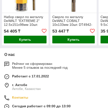
Набор сверл по металлу
Сверло по металлу
Свер
DeWALT "EXTREME 2"
DeWALT COBALT
DeW
12.5х151х98мм 10шт.
10x133мм 10шт. DT4942-
9.5х
DT5562-QZ
QZ
DT5
54 405
53 447
35 
₸
₸
Купить
Купить
О нас
Рейтинг не сформирован
Менее 5 отзывов за последний год
Работает с 17.01.2022
г. Актобе
Актобе, Казахстан
Контакты
Сегодня работает с 09:00 до 13:00