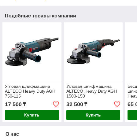
Подобные товары компании
Угловая шлифмашина
Угловая шлифмашина
Бесщ
ALTECO Heavy Duty AGH
ALTECO Heavy Duty AGH
шли
750-115
1500-150
Heav
ECS
17 500
32 500
65 
₸
₸
Купить
Купить
О нас