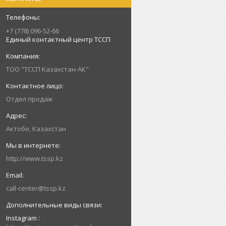
+7 (778) 096-52-66
Единый контактный центр ТССП
ТОО "ТССП Казахстан-АК"
Отдел продаж
Актобе, Казахстан
http://www.tssp.kz
call-center@tssp.kz
Instagram