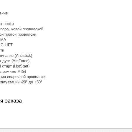
ение
х ножек
 порошковой проволокой
ой прогон проволоки
ММА
IG LIFT
ти
ипание (Antistick)
 дуги (ArcForce)
 старт (HotStart)
(в режиме MIG)
ния сварочной проволоки
плуатации -20° до +50°
я заказа