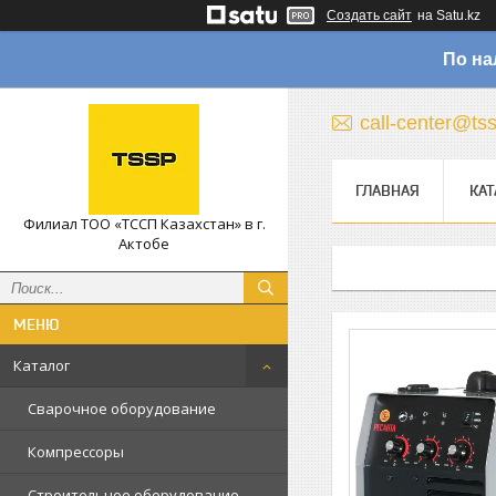
Создать сайт
на Satu.kz
По на
call-center@ts
ГЛАВНАЯ
КАТ
Филиал ТОО «ТССП Казахстан» в г.
Актобе
Каталог
Сварочное оборудование
Компрессоры
Строительное оборудование