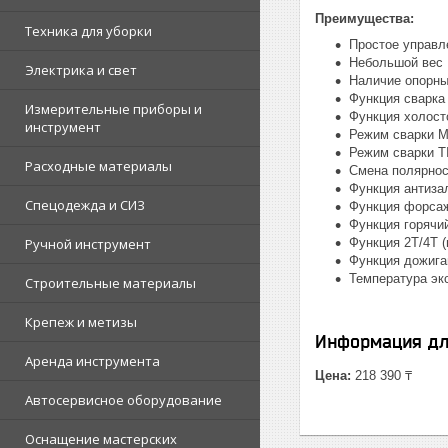
Преимущества:
Техника для уборки
Простое управл
Небольшой вес
Электрика и свет
Наличие опорны
Функция сварка
Измерительные приборы и
Функция холост
инструмент
Режим сварки 
Режим сварки T
Расходные материалы
Cмена полярнос
Функция антизал
Спецодежда и СИЗ
Функция форсаж
Функция горячий
Ручной инструмент
Функция 2Т/4Т 
Функция дожига
Температура экс
Строительные материалы
Крепеж и метизы
Информация дл
Аренда инструмента
Цена:
218 390 ₸
Автосервисное оборудование
Оснащение мастерских