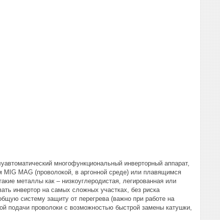
луавтоматический многофункциональный инверторный аппарат,
м MIG MAG (проволокой, в аргонной среде) или плавящимся
акие металлы как – низкоуглеродистая, легированная или
ать инвертор на самых сложных участках, без риска
бщую систему защиту от перегрева (важно при работе на
ной подачи проволоки с возможностью быстрой замены катушки,