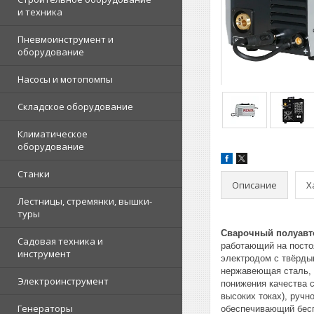
и техника
Пневмоинструмент и
оборудование
Насосы и мотопомпы
Складское оборудование
Климатическое
оборудование
Станки
Описание
Х
Лестницы, стремянки, вышки-
туры
Сварочный полуавт
Садовая техника и
работающий на посто
инструмент
электродом с твёрды
нержавеющая сталь, 
Электроинструмент
понижения качества 
высоких токах), руч
Генераторы
обеспечивающий бесп