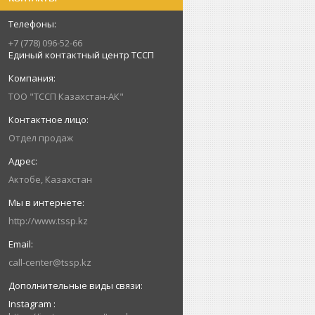
+7 (778) 096-52-66
Единый контактный центр ТССП
ТОО "ТССП Казахстан-АК"
Отдел продаж
Актобе, Казахстан
http://www.tssp.kz
call-center@tssp.kz
Instagram