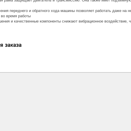
ая рама защищает двигатель и трансмиссию. Она также имет подъемну
ения переднего и обратного хода машины позволяет работать даже на не
 во время работы
ения и качественные компоненты снижают вибрационное воздействие, чт
я заказа