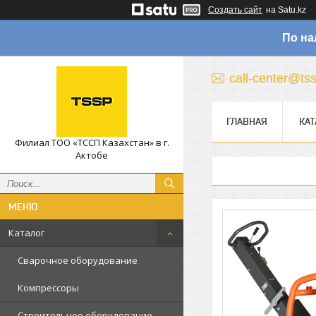
Создать сайт
на Satu.kz
По на
call-center@ts
ГЛАВНАЯ
КАТ
Филиал ТОО «ТССП Казахстан» в г.
Актобе
Каталог
Сварочное оборудование
Компрессоры
Строительное оборудование