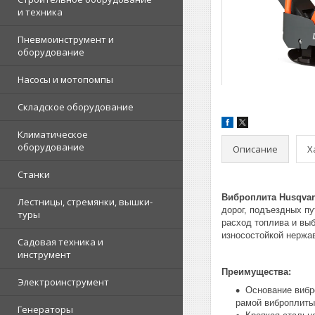
и техника
Пневмоинструмент и
оборудование
Насосы и мотопомпы
Складское оборудование
Климатическое
оборудование
Описание
Х
Станки
Виброплита Husqvar
Лестницы, стремянки, вышки-
дорог, подъездных п
туры
расход топлива и вы
износостойкой нержа
Садовая техника и
инструмент
Преимущества:
Электроинструмент
Основание вибр
рамой виброплиты
Генераторы