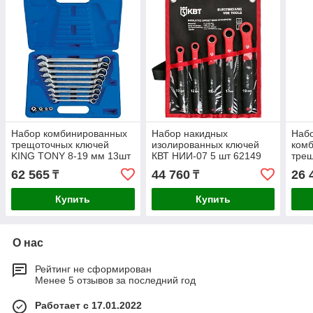
Набор комбинированных
Набор накидных
Наб
трещоточных ключей
изолированных ключей
ком
KING TONY 8-19 мм 13шт
КВТ НИИ-07 5 шт 62149
тре
13113MR
17мм
62 565
44 760
26 
₸
₸
Купить
Купить
О нас
Рейтинг не сформирован
Менее 5 отзывов за последний год
Работает с 17.01.2022