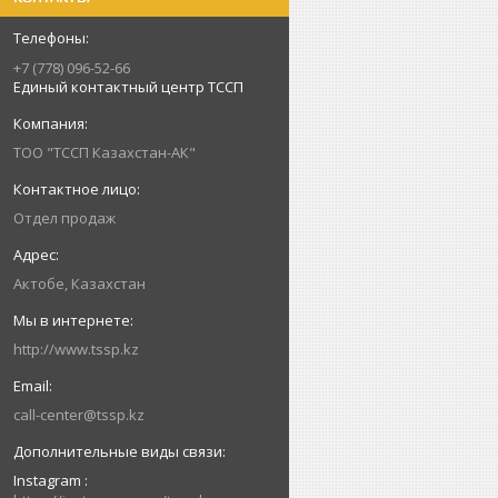
+7 (778) 096-52-66
Единый контактный центр ТССП
ТОО "ТССП Казахстан-АК"
Отдел продаж
Актобе, Казахстан
http://www.tssp.kz
call-center@tssp.kz
Instagram