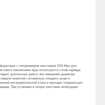
рфораторах с типоразмером хвостовика SDS-Max для
естового наконечника бура используется сплав карбида
нтирует длительную работу без изменения диаметра.
 спирали позволяет оптимально отводить шлам и
твенной инструментальной стали и проходит специальную
мации. При установке в патрон хвостовик необходимо