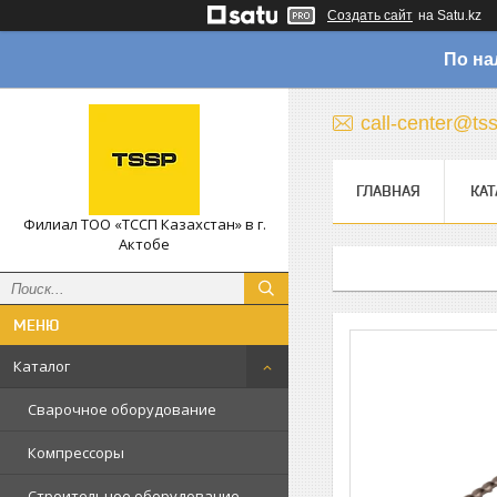
Создать сайт
на Satu.kz
По на
call-center@ts
ГЛАВНАЯ
КАТ
Филиал ТОО «ТССП Казахстан» в г.
Актобе
Каталог
Сварочное оборудование
Компрессоры
Строительное оборудование