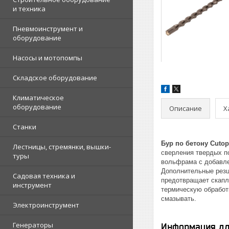
и техника
Пневмоинструмент и
оборудование
Насосы и мотопомпы
Складское оборудование
Климатическое
оборудование
Описание
Х
Станки
Бур по бетону Cutop
Лестницы, стремянки, вышки-
сверления твердых по
туры
вольфрама с добавле
Дополнительные резц
Садовая техника и
предотвращает скапл
инструмент
термическую обработ
смазывать.
Электроинструмент
Генераторы
Информация дл