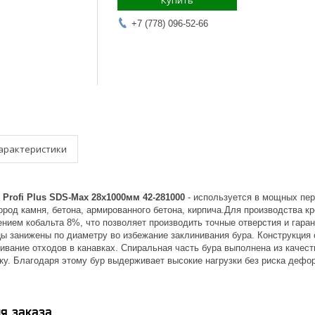
Купить
+7 (778) 096-52-66
арактеристики
 Profi Plus SDS-Max 28х1000мм 42-281000
- используется в мощных пе
род камня, бетона, армированного бетона, кирпича.Для производства кр
нием кобальта 8%, что позволяет производить точные отверстия и гара
ы занижены по диаметру во избежание заклинивания бура. Конструкция
ивание отходов в канавках. Спиральная часть бура выполнена из качес
ку. Благодаря этому бур выдерживает высокие нагрузки без риска дефор
я заказа