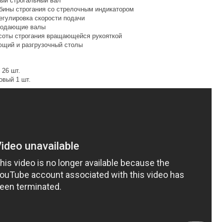
ый строгальный вал
бины строгания со стрелочным индикатором
егулировка скорости подачи
подающие валы
соты строгания вращающейся рукояткой
щий и разгрузочный столы
 26 шт.
овый 1 шт.