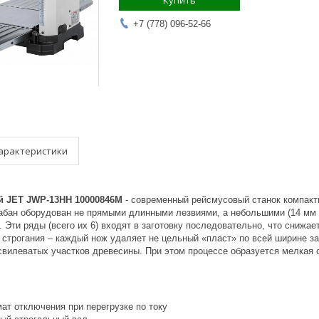
Купить
+7 (778) 096-52-66
арактеристики
й JET JWP-13HH 10000846M
- современный рейсмусовый станок компак
абан оборудован не прямыми длинными лезвиями, а небольшими (14 мм
. Эти ряды (всего их 6) входят в заготовку последовательно, что снижа
строгания – каждый нож удаляет не цельный «пласт» по всей ширине заг
свилеватых участков древесины. При этом процессе образуется мелкая с
ат отключения при перегрузке по току