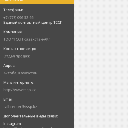
+7 (778) 096-52-66
Единый контактный центр ТССП
ТОО "ТССП Казахстан-АК"
Отдел продаж
Актобе, Казахстан
http://www.tssp.kz
call-center@tssp.kz
Instagram