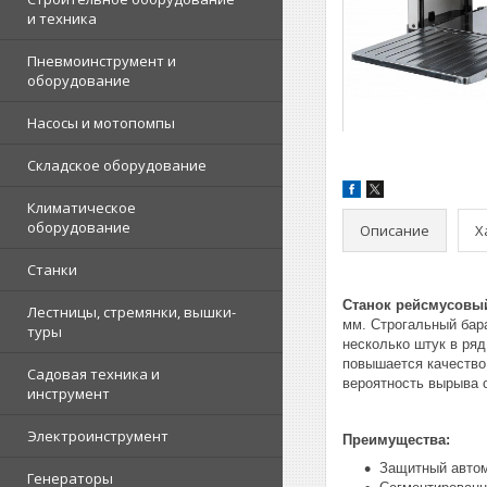
и техника
Пневмоинструмент и
оборудование
Насосы и мотопомпы
Складское оборудование
Климатическое
оборудование
Описание
Х
Станки
Станок рейсмусовы
Лестницы, стремянки, вышки-
мм. Строгальный бар
туры
несколько штук в ряд
повышается качество 
Садовая техника и
вероятность вырыва 
инструмент
Электроинструмент
Преимущества:
Защитный автом
Генераторы