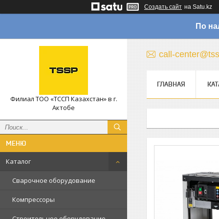
Создать сайт
на Satu.kz
По на
call-center@ts
ГЛАВНАЯ
КАТ
Филиал ТОО «ТССП Казахстан» в г.
Актобе
Каталог
Сварочное оборудование
Компрессоры
Строительное оборудование