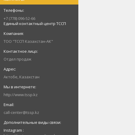
+7 (778) 096-52-66
Единый контактный центр ТССП
ТОО "ТССП Казахстан-АК"
Отдел продаж
Актобе, Казахстан
http://www.tssp.kz
call-center@tssp.kz
Instagram