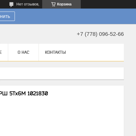
Нет отзывов,
Корзина
нить
+7 (778) 096-52-66
Е
О НАС
КОНТАКТЫ
ТРШ 5Тх6M 1021830