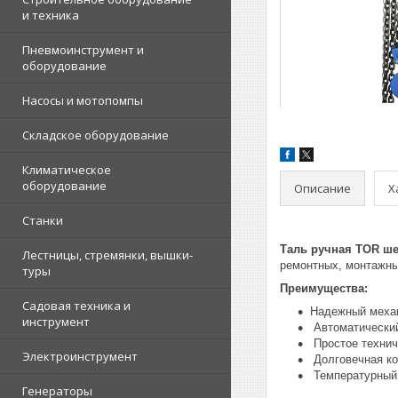
и техника
Пневмоинструмент и
оборудование
Насосы и мотопомпы
Складское оборудование
Климатическое
оборудование
Описание
Х
Станки
Таль ручная TOR ше
Лестницы, стремянки, вышки-
ремонтных, монтажны
туры
Преимущества:
Садовая техника и
Надежный механ
инструмент
Автоматический
Простое технич
Электроинструмент
Долговечная ко
Температурный 
Генераторы