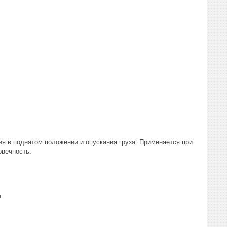
я в поднятом положении и опускания груза. Применяется при
овечность.
е