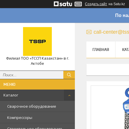
Создать сайт
на Satu.kz
По на
call-center@ts
ГЛАВНАЯ
КАТ
Филиал ТОО «ТССП Казахстан» в г.
Актобе
Каталог
Сварочное оборудование
Компрессоры
Строительное оборудование