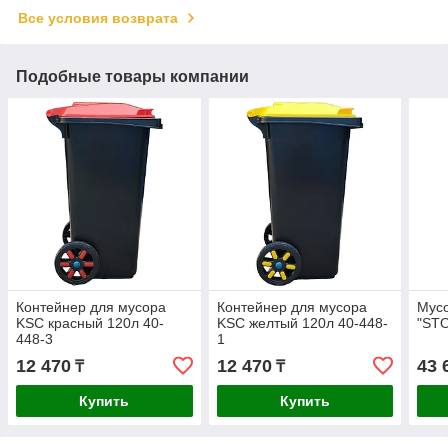
Все условия возврата
Подобные товары компании
Контейнер для мусора
Контейнер для мусора
Мус
KSC красный 120л 40-
KSC желтый 120л 40-448-
"STO
448-3
1
12 470
12 470
43 
₸
₸
Купить
Купить