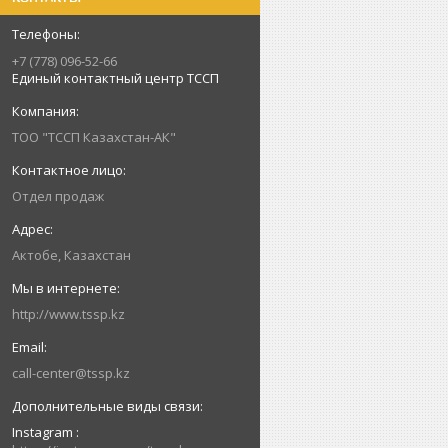
+7 (778) 096-52-66
Единый контактный центр ТССП
ТОО "ТССП Казахстан-АК"
Отдел продаж
Актобе, Казахстан
http://www.tssp.kz
call-center@tssp.kz
Instagram