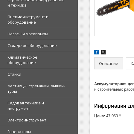
и техника
Пневмоинструмент и
оборудование
Насосы и мотопомпы
Складское оборудование
Климатическое
оборудование
Описание
Х
Станки
Аккумуляторная цеп
Лестницы, стремянки, вышки-
и строительных рабо
туры
Садовая техника и
Информация дл
инструмент
Цена:
47 060 ₸
Электроинструмент
Генераторы