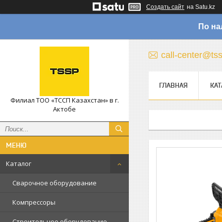
Создать сайт
на Satu.kz
По на
call-center@ts
ГЛАВНАЯ
КАТ
Филиал ТОО «ТССП Казахстан» в г.
Актобе
Каталог
Сварочное оборудование
Компрессоры
Строительное оборудование