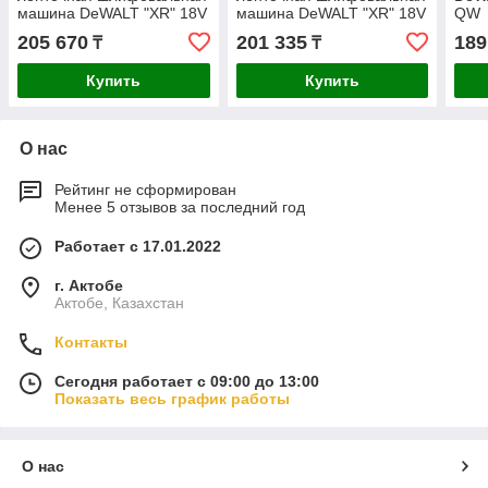
машина DeWALT "XR" 18V
машина DeWALT "XR" 18V
QW
DCM200N-XJ
DCM200NT-XJ
205 670
201 335
189
₸
₸
Купить
Купить
О нас
Рейтинг не сформирован
Менее 5 отзывов за последний год
Работает с 17.01.2022
г. Актобе
Актобе, Казахстан
Контакты
Сегодня работает с 09:00 до 13:00
Показать весь график работы
О нас