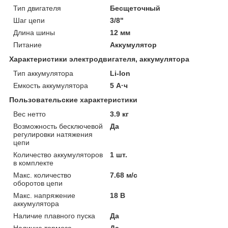
Тип двигателя
Бесщеточный
Шаг цепи
3/8"
Длина шины
12 мм
Питание
Аккумулятор
Характеристики электродвигателя, аккумулятора
Тип аккумулятора
Li-Ion
Емкость аккумулятора
5 А·ч
Пользовательские характеристики
Вес нетто
3.9 кг
Возможность бесключевой
Да
регулировки натяжения
цепи
Количество аккумуляторов
1 шт.
в комплекте
Макс. количество
7.68 м/с
оборотов цепи
Макс. напряжение
18 В
аккумулятора
Наличие плавного пуска
Да
Наличие тормоза
Да