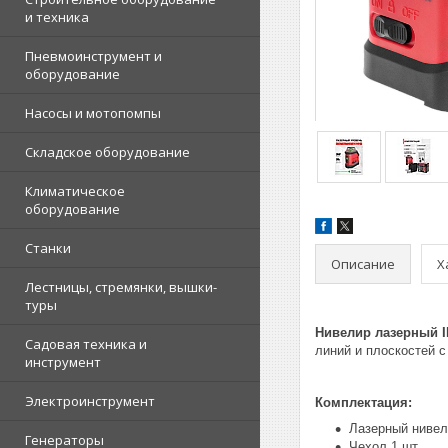
и техника
Пневмоинструмент и
оборудование
Насосы и мотопомпы
Складское оборудование
Климатическое
оборудование
Станки
Описание
Х
Лестницы, стремянки, вышки-
туры
Нивелир лазерный I
Садовая техника и
линий и плоскостей 
инструмент
Электроинструмент
Комплектация:
Лазерный нивел
Генераторы
Чехол 1 шт.