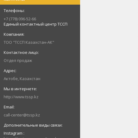
+7 (778) 096-52-66
Единый контактный центр ТССП
ТОО "ТССП Казахстан-АК"
Отдел продаж
Актобе, Казахстан
http://www.tssp.kz
call-center@tssp.kz
Instagram