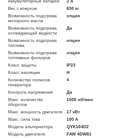
Аккумуляторные батареи
2 А
Вес с кожухом
650 кг
Возможность подогрева
опция
моторного масла
Возможность подогрева
Да
охлаждающей жидкости
Возможность подогрева
опция
топлива
Возможность подогрева
опция
топливных фильтров
Класс защиты
IP23
Класс изоляции
H
Количество полюсов
4
генератора
Контроль напряжения
Да
Макс. количество
1500 об/мин
оборотов
Макс. мощность двигателя
17 кВт
Макс. сила тока
100 А
Модель альтернатора
QYK164D2
Модель двигателя
FAW 4DW81