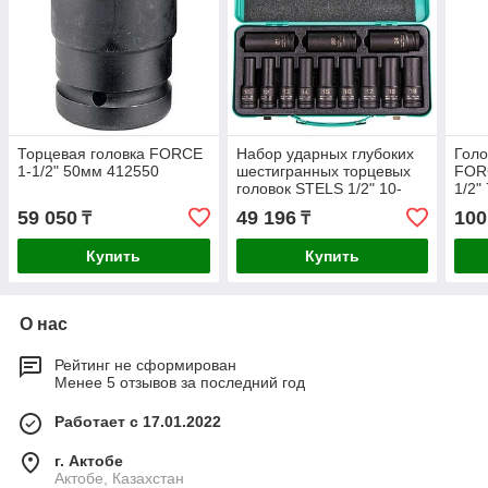
Торцевая головка FORCE
Набор ударных глубоких
Голо
1-1/2" 50мм 412550
шестигранных торцевых
FOR
головок STELS 1/2" 10-
1/2"
24мм 12шт. 13998
59 050
49 196
100
₸
₸
Купить
Купить
О нас
Рейтинг не сформирован
Менее 5 отзывов за последний год
Работает с 17.01.2022
г. Актобе
Актобе, Казахстан