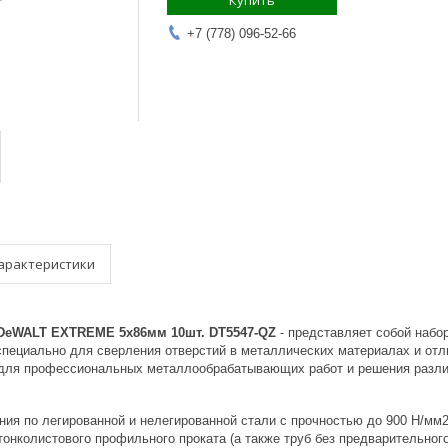
Купить
+7 (778) 096-52-66
арактеристики
 DeWALT EXTREME 5x86мм 10шт. DT5547-QZ
- представляет собой набо
специально для сверления отверстий в металлических материалах и отл
для профессиональных металлообрабатывающих работ и решения разли
ния по легированной и нелегированной стали с прочностью до 900 Н/мм
онколистового профильного проката (а также труб без предварительного