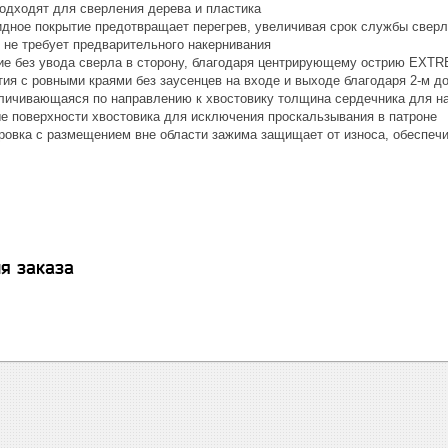
одходят для сверления дерева и пластика
идное покрытие предотвращает перегрев, увеличивая срок службы свер
- не требует предварительного накернивания
ие без увода сверла в сторону, благодаря центрирующему острию EX
тия с ровными краями без заусенцев на входе и выходе благодаря 2-м 
личивающаяся по направлению к хвостовику толщина сердечника для н
е поверхности хвостовика для исключения проскальзывания в патроне
ровка с размещением вне области зажима защищает от износа, обеспеч
я заказа