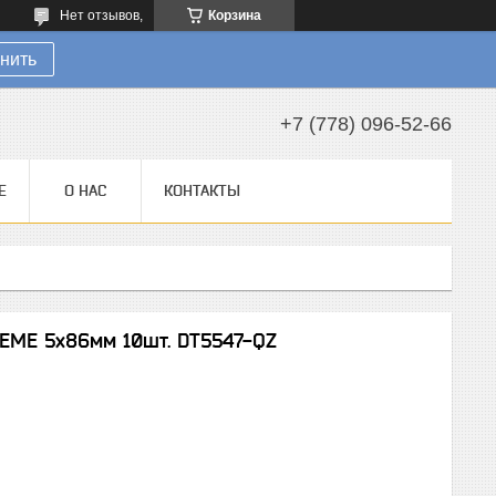
Нет отзывов,
Корзина
нить
+7 (778) 096-52-66
Е
О НАС
КОНТАКТЫ
EME 5x86мм 10шт. DT5547-QZ