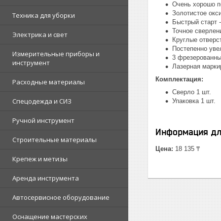
Очень хорошо п
Золотистое окс
Техника для уборки
Быстрый старт 
Точное сверлен
Электрика и свет
Круглые отверс
Постепенно уве
Измерительные приборы и
3 фрезерованны
инструмент
Лазерная марки
Комплектация:
Расходные материалы
Сверло 1 шт.
Спецодежда и СИЗ
Упаковка 1 шт.
Ручной инструмент
Информация дл
Строительные материалы
Цена:
18 135 ₸
Крепеж и метизы
Аренда инструмента
Автосервисное оборудование
Оснащение мастерских