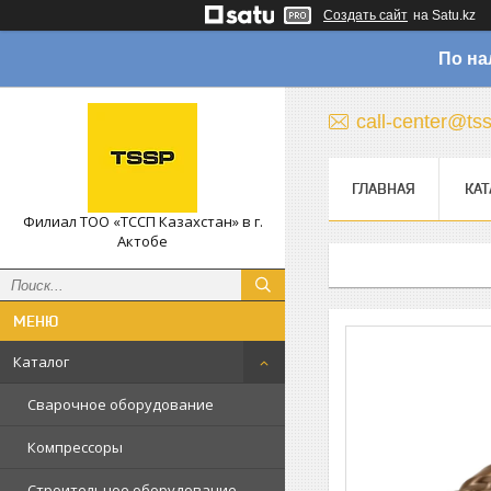
Создать сайт
на Satu.kz
По на
call-center@ts
ГЛАВНАЯ
КАТ
Филиал ТОО «ТССП Казахстан» в г.
Актобе
Каталог
Сварочное оборудование
Компрессоры
Строительное оборудование