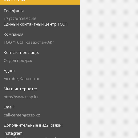
+7 (778) 096-52-66
Единый контактный центр ТССП
ТОО "ТССП Казахстан-АК"
Отдел продаж
Актобе, Казахстан
http://www.tssp.kz
call-center@tssp.kz
Instagram