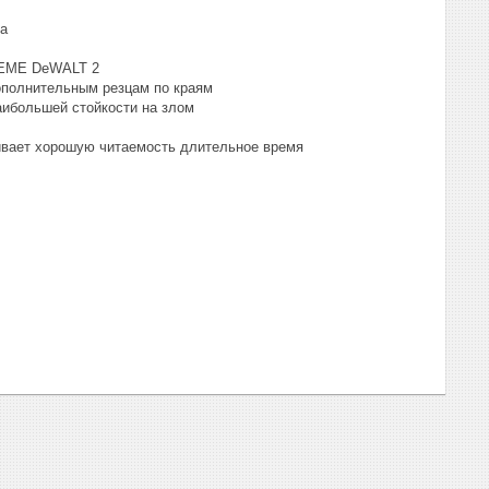
ла
TREME DeWALT 2
дополнительным резцам по краям
аибольшей стойкости на злом
ивает хорошую читаемость длительное время