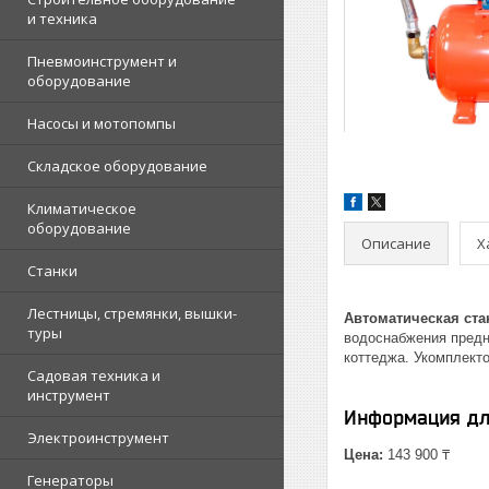
и техника
Пневмоинструмент и
оборудование
Насосы и мотопомпы
Складское оборудование
Климатическое
оборудование
Описание
Х
Станки
Лестницы, стремянки, вышки-
Автоматическая ста
туры
водоснабжения предн
коттеджа. Укомплект
Садовая техника и
инструмент
Информация дл
Электроинструмент
Цена:
143 900 ₸
Генераторы