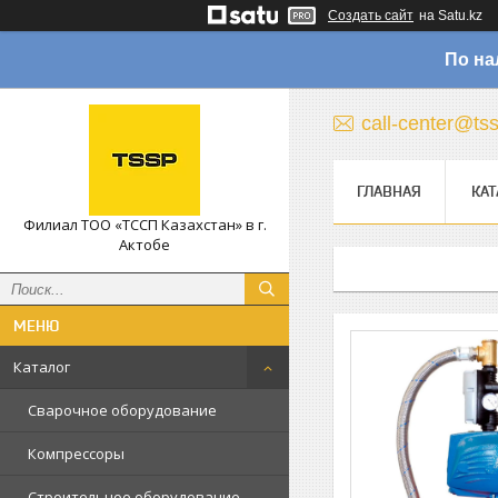
Создать сайт
на Satu.kz
По на
call-center@ts
ГЛАВНАЯ
КАТ
Филиал ТОО «ТССП Казахстан» в г.
Актобе
Каталог
Сварочное оборудование
Компрессоры
Строительное оборудование