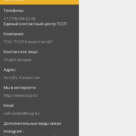
+7 (778) 096-52-66
Единый контактный центр ТССП
ТОО "ТССП Казахстан-АК"
Отдел продаж
Актобе, Казахстан
http://www.tssp.kz
call-center@tssp.kz
Instagram