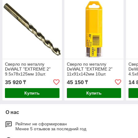
Сверло по металлу
Сверло по металлу
Свер
DeWALT "EXTREME 2"
DeWALT "EXTREME 2"
DeW
9.5х78х125мм 10шт.
11х91х142мм 10шт.
4.5x
DT5556-QZ
DT5559-QZ
QZ
35 920
45 150
14 
₸
₸
Купить
Купить
О нас
Рейтинг не сформирован
Менее 5 отзывов за последний год