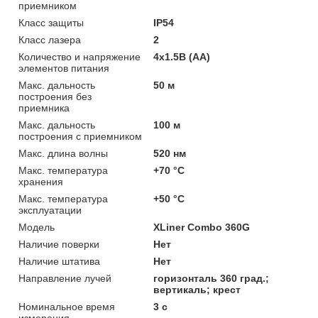
приемником
Класс защиты
IP54
Класс лазера
2
Количество и напряжение
4x1.5В (AA)
элементов питания
Макс. дальность
50 м
построения без
приемника
Макс. дальность
100 м
построения с приемником
Макс. длина волны
520 нм
Макс. температура
+70 °C
хранения
Макс. температура
+50 °C
эксплуатации
Модель
XLiner Combo 360G
Наличие поверки
Нет
Наличие штатива
Нет
Направление лучей
горизонталь 360 град.;
вертикаль; крест
Номинальное время
3 с
измерения