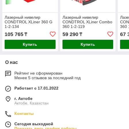
Лазерный нивелир
Лазерный нивелир
Лаз
CONDTROL XLiner 360 G
CONDTROL XLiner Combo
CON
1-2-134
360 1-2-119
360 
105 765
59 290
67 
₸
₸
Купить
Купить
О нас
Рейтинг не сформирован
Менее 5 отзывов за последний год
Работает с 17.01.2022
г. Актобе
Актобе, Казахстан
Контакты
Сегодня выходной
Показать весь график работы