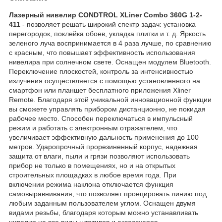
Лазерный нивелир CONDTROL XLiner Combo 360G 1-2-
411
- позволяет решать широкий спектр задач: установка
перегородок, поклейка обоев, укладка плитки и т. д. Яркость
зеленого луча воспринимается в 4 раза лучше, по сравнению
с красным, что повышает эффективность использования
нивелира при солнечном свете. Оснащен модулем Bluetooth.
Переключение плоскостей, контроль за интенсивностью
излучения осуществляется с помощью установленного на
смартфон или планшет бесплатного приложения Xliner
Remote. Благодаря этой уникальной инновационной функции
вы сможете управлять прибором дистанционно, не покидая
рабочее место. Способен переключаться в импульсный
режим и работать с электронным отражателем, что
увеличивает эффективную дальность применения до 100
метров. Ударопрочный прорезиненный корпус, надежная
защита от влаги, пыли и грязи позволяют использовать
прибор не только в помещениях, но и на открытых
строительных площадках в любое время года. При
включении режима наклона отключается функция
самовыравнивания, что позволяет проецировать линию под
любым заданным пользователем углом. Оснащен двумя
видами резьбы, благодаря которым можно устанавливать
нивелир на все виды штативов и аксессуаров.