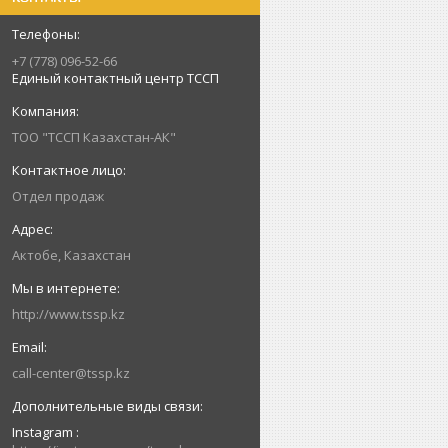
+7 (778) 096-52-66
Единый контактный центр ТССП
ТОО "ТССП Казахстан-АК"
Отдел продаж
Актобе, Казахстан
http://www.tssp.kz
call-center@tssp.kz
Instagram