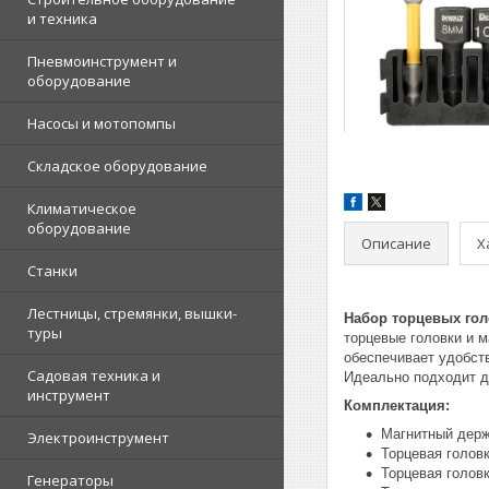
и техника
Пневмоинструмент и
оборудование
Насосы и мотопомпы
Складское оборудование
Климатическое
оборудование
Описание
Х
Станки
Лестницы, стремянки, вышки-
Набор торцевых гол
туры
торцевые головки и 
обеспечивает удобств
Садовая техника и
Идеально подходит д
инструмент
Комплектация:
Магнитный держ
Электроинструмент
Торцевая головк
Торцевая головк
Генераторы