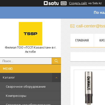
Создать сайт
на Satu.kz
По на
call-center@ts
ГЛАВНАЯ
КАТ
Филиал ТОО «ТССП Казахстан» в г.
Актобе
Каталог
Сварочное оборудование
Компрессоры
Строительное оборудование