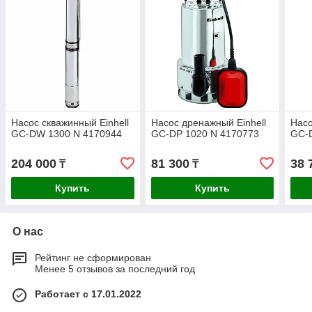
Насос скважинный Einhell
Насос дренажный Einhell
Насо
GC-DW 1300 N 4170944
GC-DP 1020 N 4170773
GC-
204 000
81 300
38 
₸
₸
Купить
Купить
О нас
Рейтинг не сформирован
Менее 5 отзывов за последний год
Работает с 17.01.2022