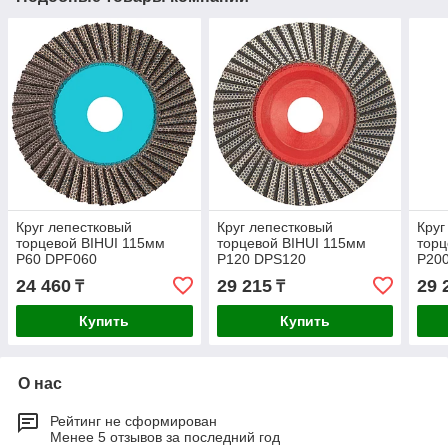
Круг лепестковый
Круг лепестковый
Круг
торцевой BIHUI 115мм
торцевой BIHUI 115мм
торц
P60 DPF060
P120 DPS120
P20
24 460
29 215
29 
₸
₸
Купить
Купить
О нас
Рейтинг не сформирован
Менее 5 отзывов за последний год