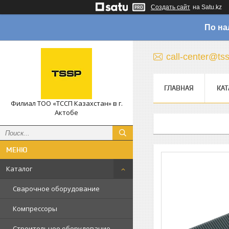
Создать сайт
на Satu.kz
По на
call-center@ts
ГЛАВНАЯ
КАТ
Филиал ТОО «ТССП Казахстан» в г.
Актобе
Каталог
Сварочное оборудование
Компрессоры
Строительное оборудование