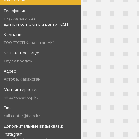
+7 (778) 096-52-66
Единый контактный центр ТССП
ТОО "ТССП Казахстан-АК"
Отдел продаж
Актобе, Казахстан
http://www.tssp.kz
call-center@tssp.kz
Instagram