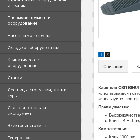
и техника
Пневмоинструмент и
оборудование
Насосы и мотопомпы
Складское оборудование
Климатическое
оборудование
Описание
Х
Станки
Клин для СВП BIHUI
Лестницы, стремянки, вышки-
использоваться повт
туры
используется повторн
Садовая техника и
Преимущества:
инструмент
Высококачестве
Клины BIHUI по
Электроинструмент
Комплектация:
Генераторы
Клин 1000 шт.