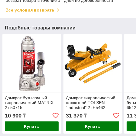
Возврат товара в течение 14 дней по договоренности
Все условия возврата
Подобные товары компании
Домкрат бутылочный
Домкрат гидравлический
Домк
гидравлический MATRIX
подкатной TOLSEN
бут
2т 50715
"Industrial" 2т 65462
654
10 900
31 370
11 
₸
₸
Купить
Купить