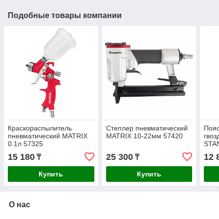
Подобные товары компании
Краскораспылитель
Степлер пневматический
Пояс
пневматический MATRIX
MATRIX 10-22мм 57420
гвоз
0.1л 57325
STA
15 180
25 300
12 
₸
₸
Купить
Купить
О нас