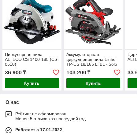
Циркулярная пила
Аккумуляторная
Цирк
ALTECO CS 1400-185 (CS
циркулярная пила Einhell
ALT
0510)
TP-CS 18/165 Li BL - Solo
4331225
36 900
103 200
33 
₸
₸
Купить
Купить
О нас
Рейтинг не сформирован
Менее 5 отзывов за последний год
Работает с 17.01.2022