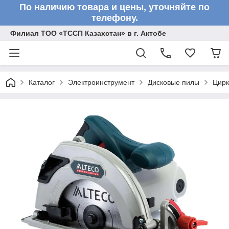
По наличию товара и цены, уточняйте по
телефону.
Филиал ТОО «ТССП Казахстан» в г. Актобе
Каталог
Электроинструмент
Дисковые пилы
Цирк