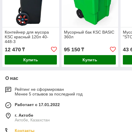
Контейнер для мусора
Мусорный бак KSC BASIC
Мус
KSC красный 120л 40-
360л
"STO
448-3
12 470
95 150
43 
₸
₸
Купить
Купить
О нас
Рейтинг не сформирован
Менее 5 отзывов за последний год
Работает с 17.01.2022
г. Актобе
Актобе, Казахстан
Контакты