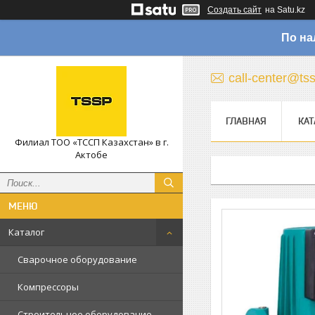
Создать сайт
на Satu.kz
По на
call-center@ts
ГЛАВНАЯ
КАТ
Филиал ТОО «ТССП Казахстан» в г.
Актобе
Каталог
Сварочное оборудование
Компрессоры
Строительное оборудование