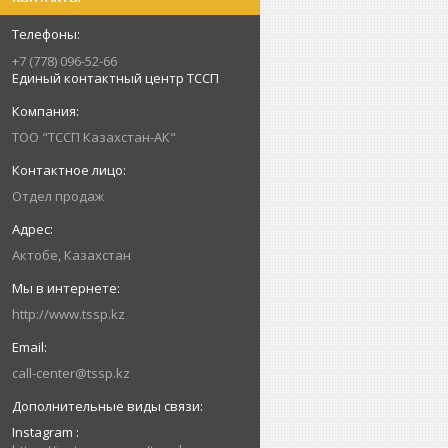
+7 (778) 096-52-66
Единый контактный центр ТССП
ТОО "ТССП Казахстан-АК"
Отдел продаж
Актобе, Казахстан
http://www.tssp.kz
call-center@tssp.kz
Instagram