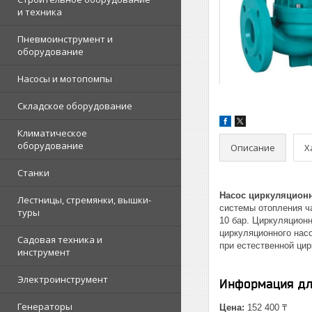
и техника
Пневмоинструмент и
оборудование
Насосы и мотопомпы
Складское оборудование
Климатическое
оборудование
Описание
Х
Станки
Насос циркуляцион
Лестницы, стремянки, вышки-
системы отопления ч
туры
10 бар. Циркуляцион
циркуляционного нас
Садовая техника и
при естественной цир
инструмент
Электроинструмент
Информация дл
Генераторы
Цена:
152 400 ₸