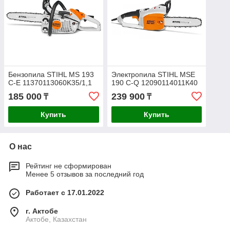
Бензопила STIHL MS 193
Электропила STIHL MSE
C-E 11370113060K35/1,1
190 C-Q 12090114011К40
185 000
239 900
₸
₸
Купить
Купить
О нас
Рейтинг не сформирован
Менее 5 отзывов за последний год
Работает с 17.01.2022
г. Актобе
Актобе, Казахстан