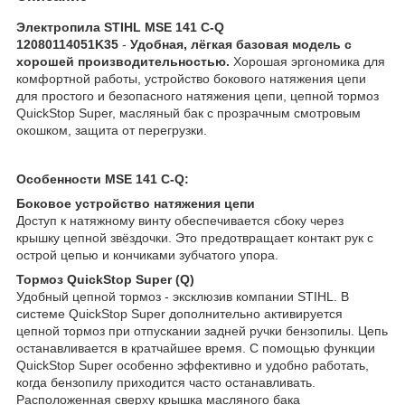
Электропила STIHL MSE 141 C-Q
12080114051K35
-
Удобная, лёгкая базовая модель с
хорошей производительностью.
Хорошая эргономика для
комфортной работы, устройство бокового натяжения цепи
для простого и безопасного натяжения цепи, цепной тормоз
QuickStop Super, масляный бак с прозрачным смотровым
окошком, защита от перегрузки.
Особенности MSE 141 C-Q:
Боковое устройство натяжения цепи
Доступ к натяжному винту обеспечивается сбоку через
крышку цепной звёздочки. Это предотвращает контакт рук с
острой цепью и кончиками зубчатого упора.
Тормоз QuickStop Super (Q)
Удобный цепной тормоз - эксклюзив компании STIHL. В
системе QuickStop Super дополнительно активируется
цепной тормоз при отпускании задней ручки бензопилы. Цепь
останавливается в кратчайшее время. С помощью функции
QuickStop Super особенно эффективно и удобно работать,
когда бензопилу приходится часто останавливать.
Расположенная сверху крышка масляного бака