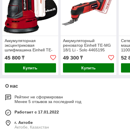
Аккумуляторная
Аккумуляторный
Сете
эксцентриковая
реноватор Einhell TE-MG
маши
шлифмашина Einhell TE-
18/1 Li - Solo 4465195
1100
RS 18 Li-Solo 4462010
45 800
49 300
52 
₸
₸
Купить
Купить
О нас
Рейтинг не сформирован
Менее 5 отзывов за последний год
Работает с 17.01.2022
г. Актобе
Актобе, Казахстан