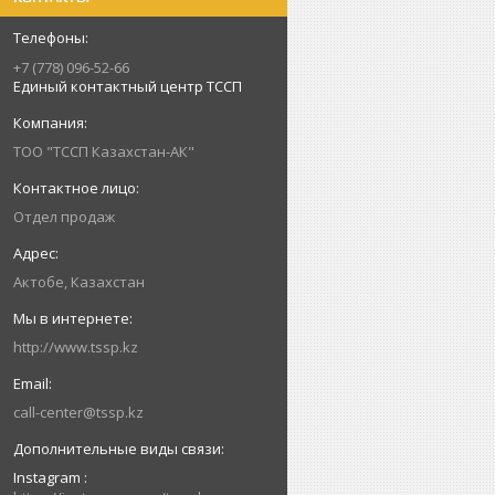
+7 (778) 096-52-66
Единый контактный центр ТССП
ТОО "ТССП Казахстан-АК"
Отдел продаж
Актобе, Казахстан
http://www.tssp.kz
call-center@tssp.kz
Instagram