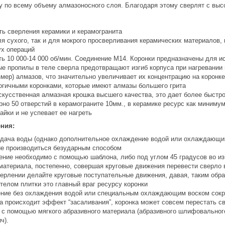
гу по всему объему алмазоносного слоя. Благодаря этому сверлят с вы
ть сверления керамики и керамогранита
я сухого, так и для мокрого просверливания керамических материалов, 
х операций
ть 10 000-14 000 об/мин. Соединение М14. Коронки предназначены для 
е пропилы в теле сверла предотвращают изгиб корпуса при нагревании 
змер) алмазов, что значительно увеличивает их концентрацию на коронк
огичными коронками, которые имеют алмазы большего грита
скусственная алмазная крошка высшего качества, это дает более быстр
но 50 отверстий в керамограните 10мм., в керамике ресурс как минимум
айки и не успевает ее нагреть
ения:
одача воды (однако дополнительное охлаждение водой или охлаждающи
ие производиться безударным способом
ение необходимо с помощью шаблона, либо под углом 45 градусов во и
материала, постепенно, совершая круговые движения перевести сверло 
верлении делайте круговые поступательные движения, давая, таким обра
телом плитки это главный враг ресурсу коронки
ие без охлаждения водой или специальным охлаждающим воском сокращ
а происходит эффект “засаливания”, коронка может совсем перестать с
ку с помощью мягкого абразивного материала (абразивного шлифовально
ич).