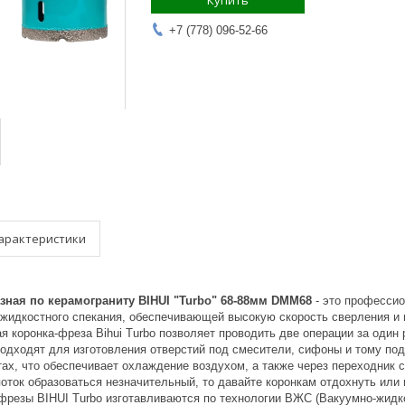
Купить
+7 (778) 096-52-66
арактеристики
зная по керамограниту BIHUI "Turbo" 68-88мм DMM68
- это профессио
-жидкостного спекания, обеспечивающей высокую скорость сверления и 
 коронка-фреза Bihui Turbo позволяет проводить две операции за один
подходят для изготовления отверстий под смесители, сифоны и тому по
х, что обеспечивает охлаждение воздухом, а также через переходник с
поток образоваться незначительный, то давайте коронкам отдохнуть и
-фрезы BIHUI Turbo изготавливаются по технологии ВЖС (Вакуумно-жид