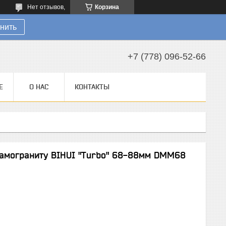
Нет отзывов,
Корзина
нить
+7 (778) 096-52-66
Е
О НАС
КОНТАКТЫ
амограниту BIHUI "Turbo" 68-88мм DMM68