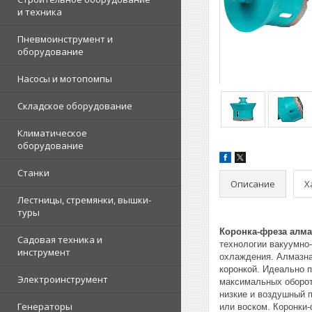
и техника
Пневмоинструмент и
оборудование
Насосы и мотопомпы
Складское оборудование
Климатическое
оборудование
Станки
Описание
Х
Лестницы, стремянки, вышки-
туры
Коронка-фреза алма
Садовая техника и
технологии вакуумно
инструмент
охлаждения. Алмазная
коронкой. Идеально 
Электроинструмент
максимальных оборота
низкие и воздушный 
Генераторы
или воском. Коронки