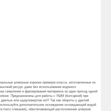
нальные алмазные коронки премиум класса, изготовленные по
высокий ресурс даже без использования водяного
 раз сверления и фрезерования материала за один проход одной
добное. Предназначены для работы с УШМ (болгаркой) при
 дрелью или шуруповертом но!!! Так как обороты у дрелей
ли используйте дополнительное охлаждение охлаждающей водой
костного спекания), обеспечивающей расположение алмазов