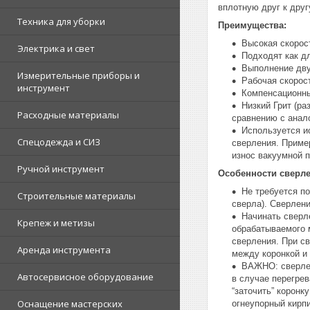
вплотную друг к дру
Техника для уборки
Преимущества:
Высокая скорос
Электрика и свет
Подходят как дл
Выполнение дву
Измерительные приборы и
Рабочая скорос
инструмент
Компенсационны
Низкий Грит (ра
Расходные материалы
сравнению с анал
Используется и
Спецодежда и СИЗ
сверления. Пример
износ вакуумной п
Ручной инструмент
Особенности сверл
Не требуется п
Строительные материалы
сверла). Сверлен
Начинать сверл
Крепеж и метизы
обрабатываемого 
сверления. При с
Аренда инструмента
между коронкой и 
ВАЖНО: сверлен
Автосервисное оборудование
в случае перегрев
“заточить” корон
Оснащение мастерских
огнеупорный кирп