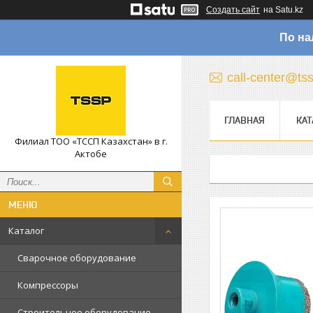
Создать сайт
на Satu.kz
По на
call-center@ts
ГЛАВНАЯ
КАТ
Филиал ТОО «ТССП Казахстан» в г.
Актобе
Каталог
Сварочное оборудование
Компрессоры
Строительное оборудование