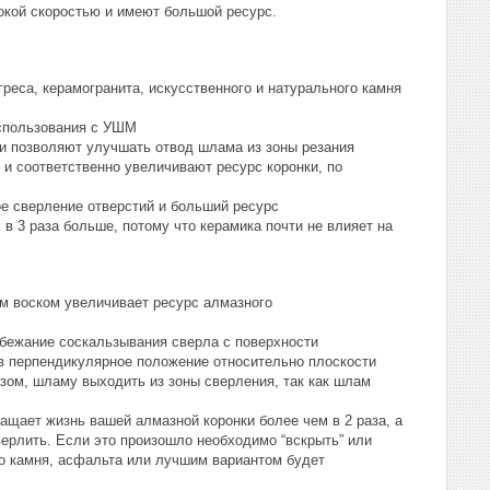
сокой скоростью и имеют большой ресурс.
греса, керамогранита, искусственного и натурального камня
использования с УШМ
и позволяют улучшать отвод шлама из зоны резания
е и соответственно увеличивают ресурс коронки, по
ое сверление отверстий и больший ресурс
 в 3 раза больше, потому что керамика почти не влияет на
м воском увеличивает ресурс алмазного
збежание соскальзывания сверла с поверхности
в перпендикулярное положение относительно плоскости
зом, шламу выходить из зоны сверления, так как шлам
ает жизнь вашей алмазной коронки более чем в 2 раза, а
верлить. Если это произошло необходимо “вскрыть” или
го камня, асфальта или лучшим вариантом будет