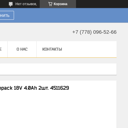
Нет отзывов,
Корзина
нить
+7 (778) 096-52-66
Е
О НАС
КОНТАКТЫ
npack 18V 4.0Ah 2шт. 4511629