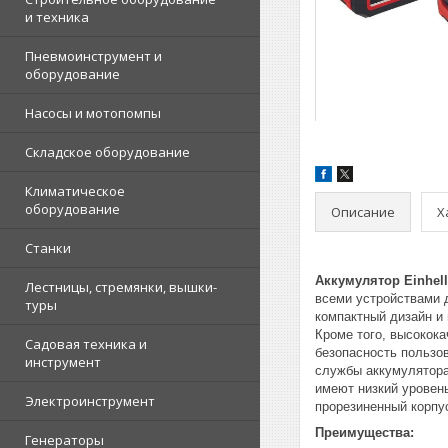
и техника
Пневмоинструмент и
оборудование
Насосы и мотопомпы
Складское оборудование
Климатическое
оборудование
Описание
Х
Станки
Аккумулятор Einhell
Лестницы, стремянки, вышки-
всеми устройствами 
туры
компактный дизайн и
Кроме того, высокок
Садовая техника и
безопасность пользов
инструмент
службы аккумулятора
имеют низкий уровен
Электроинструмент
прорезиненный корпу
Преимущества:
Генераторы