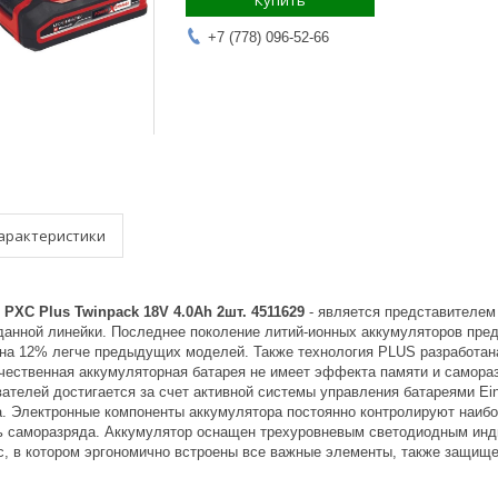
Купить
+7 (778) 096-52-66
арактеристики
 PXC Plus Twinpack 18V 4.0Ah 2шт. 4511629
- является представителем
данной линейки. Последнее поколение литий-ионных аккумуляторов пр
 на 12% легче предыдущих моделей. Также технология PLUS разработан
ачественная аккумуляторная батарея не имеет эффекта памяти и самора
ателей достигается за счет активной системы управления батареями Ei
. Электронные компоненты аккумулятора постоянно контролируют наиб
ь саморазряда. Аккумулятор оснащен трехуровневым светодиодным инд
с, в котором эргономично встроены все важные элементы, также защище