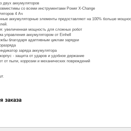
из двух аккумуляторов
овместимы со всеми инструментами Power X-Change
ляторов 4 Ач
ные аккумуляторные элементы предоставляют на 100% больше мощности
лей.
я: увеличенная мощность для сложных робот
а управления аккумулятором от Einhell
ужбы благодаря адаптивным циклам зарядки
оразряда
индикатор заряда аккумулятора
корпус - защита от ударов и удобное держание
т от пыли, коррозии и механических повреждений
шт.
я заказа