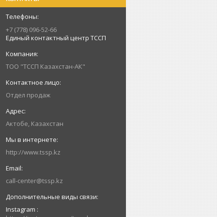
+7 (778) 096-52-66
Единый контактный центр ТССП
ТОО "ТССП Казахстан-АК"
Отдел продаж
Актобе, Казахстан
http://www.tssp.kz
call-center@tssp.kz
Instagram