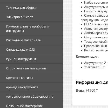
Набор состоит 
Аккумуляторы с
Техника для уборки
Емкость аккуму
Самые современ
Электрика и свет
предыдущих моде
PLUS-технологи
Измерительные приборы и
Активная систем
инструмент
Долгий срок сл
Отсутствие сам
Расходные материалы
Трехуровневый 
Прорезиненный 
Спецодежда и СИЗ
Корпус защищае
Комплектация:
Ручной инструмент
Аккумулятор 2 
Упаковка 1 шт.
Строительные материалы
Крепеж и метизы
Информация дл
Аренда инструмента
Цена:
74 800 ₸
Автосервисное оборудование
Оснащение мастерских