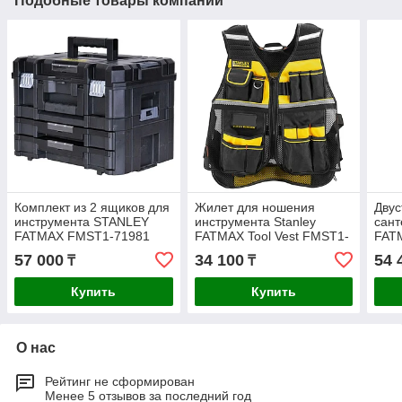
Подобные товары компании
Комплект из 2 ящиков для
Жилет для ношения
Двус
инструмента STANLEY
инструмента Stanley
сант
FATMAX FMST1-71981
FATMAX Tool Vest FMST1-
FAT
71181
FMS
57 000
34 100
54 
₸
₸
Купить
Купить
О нас
Рейтинг не сформирован
Менее 5 отзывов за последний год