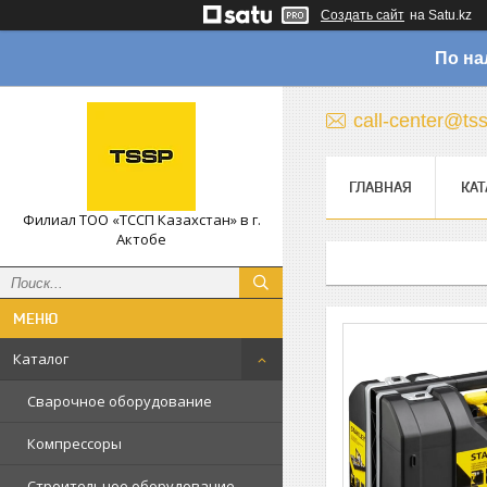
Создать сайт
на Satu.kz
По на
call-center@ts
ГЛАВНАЯ
КАТ
Филиал ТОО «ТССП Казахстан» в г.
Актобе
Каталог
Сварочное оборудование
Компрессоры
Строительное оборудование