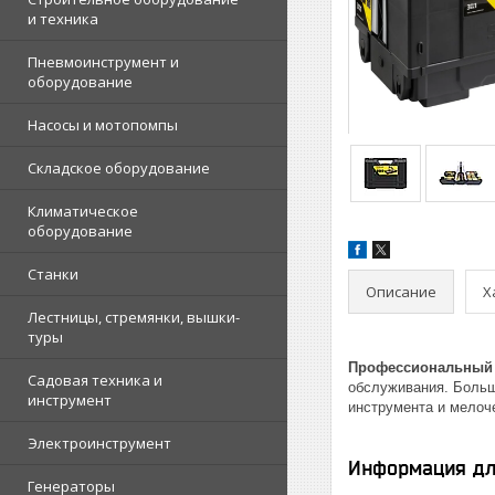
и техника
Пневмоинструмент и
оборудование
Насосы и мотопомпы
Складское оборудование
Климатическое
оборудование
Станки
Описание
Х
Лестницы, стремянки, вышки-
туры
Профессиональный о
Садовая техника и
обслуживания. Больш
инструмент
инструмента и мелоче
Электроинструмент
Информация дл
Генераторы