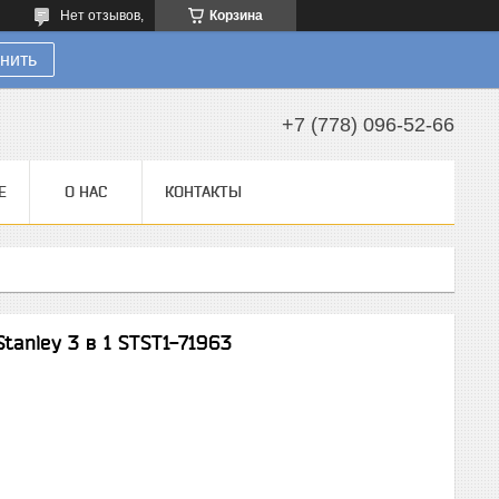
Нет отзывов,
Корзина
нить
+7 (778) 096-52-66
Е
О НАС
КОНТАКТЫ
anley 3 в 1 STST1-71963