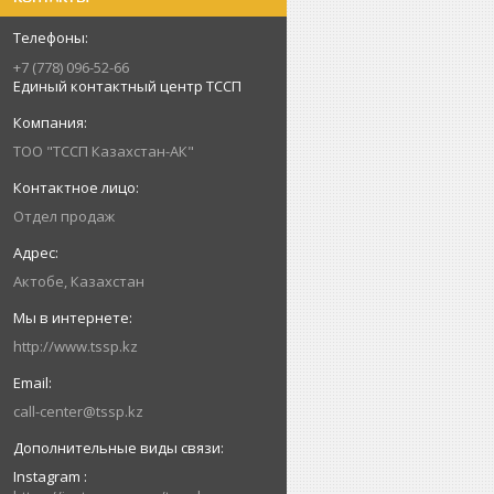
+7 (778) 096-52-66
Единый контактный центр ТССП
ТОО "ТССП Казахстан-АК"
Отдел продаж
Актобе, Казахстан
http://www.tssp.kz
call-center@tssp.kz
Instagram