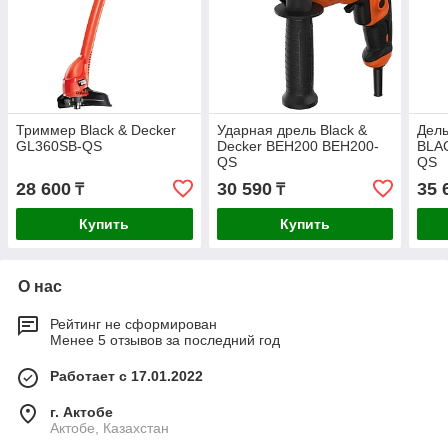
Триммер Black & Decker
Ударная дрель Black &
Дел
GL360SB-QS
Decker BEH200 BEH200-
BLA
QS
QS
28 600
30 590
35 
₸
₸
Купить
Купить
О нас
Рейтинг не сформирован
Менее 5 отзывов за последний год
Работает с 17.01.2022
г. Актобе
Актобе, Казахстан