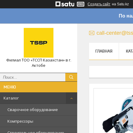
Создать сайт
на Satu.kz
По на
call-center@ts
ГЛАВНАЯ
КАТ
Филиал ТОО «ТССП Казахстан» в г.
Актобе
Каталог
Сварочное оборудование
Компрессоры
Строительное оборудование