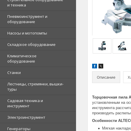
и техника
Пневмоинструмент и
оборудование
Насосы и мотопомпы
Складское оборудование
Климатическое
оборудование
Станки
Описание
Х
Лестницы, стремянки, вышки-
туры
Торцовочная пила A
Садовая техника и
установленным на осн
инструмент
инструмента рассчит
производить распилы
Электроинструмент
Особенности ALTEC
Генераторы
Мягкая накладк