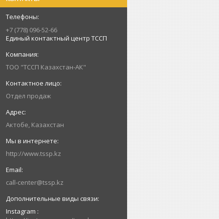
+7 (778) 096-52-66
Единый контактный центр ТССП
ТОО "ТССП Казахстан-АК"
Отдел продаж
Актобе, Казахстан
http://www.tssp.kz
call-center@tssp.kz
Instagram