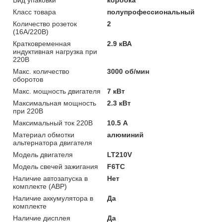
Класс товара
полупрофессиональный
Количество розеток
2
(16А/220В)
Кратковременная
2.9 кВА
индуктивная нагрузка при
220В
Макс. количество
3000 об/мин
оборотов
Макс. мощность двигателя
7 кВт
Максимальная мощность
2.3 кВт
при 220В
Максимальный ток 220В
10.5 А
Материал обмотки
алюминий
альтернатора двигателя
Модель двигателя
LT210V
Модель свечей зажигания
F6TC
Наличие автозапуска в
Нет
комплекте (АВР)
Наличие аккумулятора в
Да
комплекте
Наличие дисплея
Да