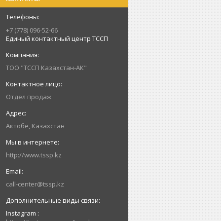
+7 (778) 096-52-66
Единый контактный центр ТССП
ТОО "ТССП Казахстан-АК"
Отдел продаж
Актобе, Казахстан
http://www.tssp.kz
call-center@tssp.kz
Instagram