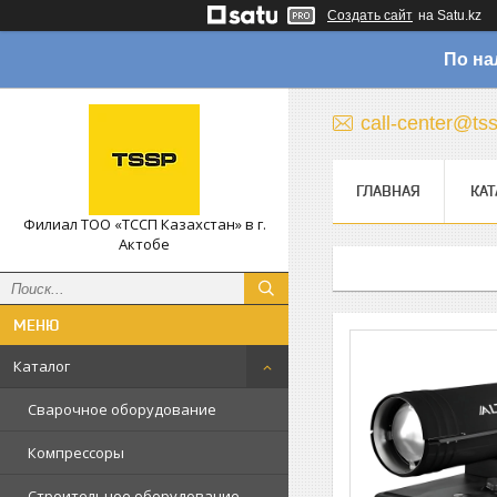
Создать сайт
на Satu.kz
По на
call-center@ts
ГЛАВНАЯ
КАТ
Филиал ТОО «ТССП Казахстан» в г.
Актобе
Каталог
Сварочное оборудование
Компрессоры
Строительное оборудование