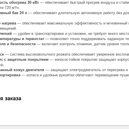
сть обогрева 30 кВт
— обеспечивает быстрый прогрев воздуха и стаби
и 720 м³/ч.
вный бак 24 л
— обеспечивает длительную автономную работу без доза
 нагрева
— обеспечивает максимальную эффективность и мгновенный п
омещений.
легкий
— удобен в транспортировке и установке, не требует много мест
емпературы и термостат
— позволяют точно поддерживать заданную те
оля и безопасности
— включает контроль пламени, датчик уровня топли
.
ск
— система высоковольтного розжига обеспечивает уверенное воспла
ус с защитным покрытием
— износостойкое покрытие защищает корпус 
ур.
анный кожух двигателя
— защищает электродвигатель от перегрева и 
портировка
— колеса и удобные рукоятки облегчают перемещение пушк
я заказа