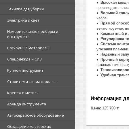
Высокая мощно
производительност
Техника для уборки
Большой топли
часов.
Электрика и свет
Прямой способ
вентилируемых п
Измерительные приборы и
Компактный и 
инструмент
Регулировка т
Система контр
Расходные материалы
угасания пламени
Надежный запу
Спецодежда и СИЗ
Прочный корп
высоких температ
Ручной инструмент
Теплоизолиров
Удобная транс
Строительные материалы
Крепеж и метизы
Информация дл
Аренда инструмента
Цена:
125 700 ₸
Автосервисное оборудование
Оснащение мастерских