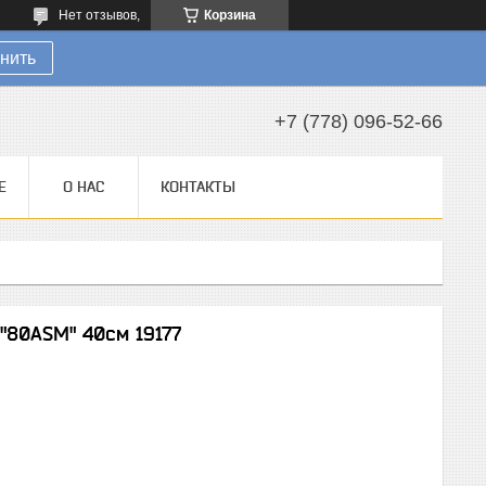
Нет отзывов,
Корзина
нить
+7 (778) 096-52-66
Е
О НАС
КОНТАКТЫ
"80АSM" 40см 19177