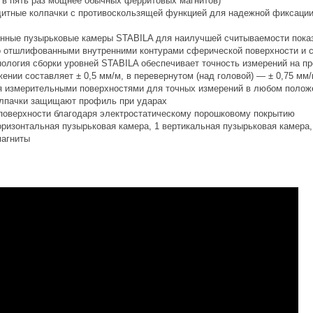
и в пять раз мощнее обычных ферритовых магнитов)
итные колпачки с противоскользящей функцией для надежной фиксации
нные пузырьковые камеры STABILA для наилучшей считываемости показа
о отшлифованными внутренними контурами сферической поверхности и 
нология сборки уровней STABILA обеспечивает точность измерений на пр
нии составляет ± 0,5 мм/м, в перевернутом (над головой) — ± 0,75 мм
я измерительными поверхностями для точных измерений в любом полож
лпачки защищают профиль при ударах
 поверхности благодаря электростатическому порошковому покрытию
оризонтальная пузырьковая камера, 1 вертикальная пузырьковая камера,
магниты