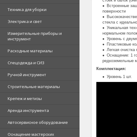
стоек и балок (он
Встроенные защ
Техника для уборки
поверхности
Высококачестве
Электрика и свет
стекла с идеальн
Уникальная тех
Измерительные приборы и
нормальном положе
инструмент
Уровень с двум
Пластиковые ко
Легкая очистка
Расходные материалы
Оснащение: 1 г
редкоземельные 
Спецодежда и СИЗ
Комплектация:
Ручной инструмент
Уровень 1 шт.
Строительные материалы
Крепеж и метизы
Аренда инструмента
Автосервисное оборудование
Оснащение мастерских