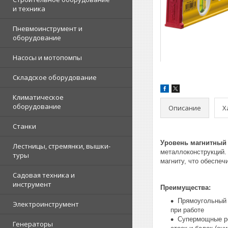
и техника
Пневмоинструмент и
оборудование
Насосы и мотопомпы
Складское оборудование
Климатическое
оборудование
Описание
Х
Станки
Уровень магнитный 
Лестницы, стремянки, вышки-
металлоконструкций.
туры
магниту, что обеспеч
Садовая техника и
инструмент
Преимущества:
Прямоугольный 
Электроинструмент
при работе
Супермощные ре
Генераторы