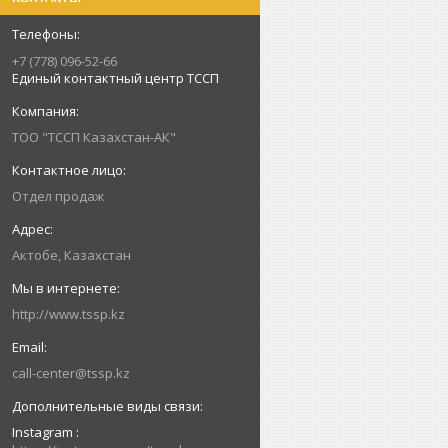
+7 (778) 096-52-66
Единый контактный центр ТССП
ТОО "ТССП Казахстан-АК"
Отдел продаж
Актобе, Казахстан
http://www.tssp.kz
call-center@tssp.kz
Instagram