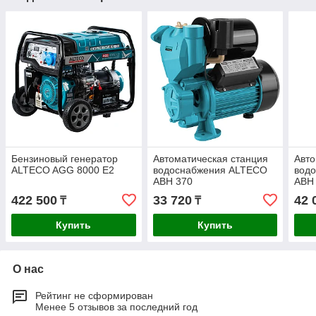
Бензиновый генератор
Автоматическая станция
Авто
ALTECO AGG 8000 E2
водоснабжения ALTECO
вод
AВН 370
AВН 
422 500
33 720
42 
₸
₸
Купить
Купить
О нас
Рейтинг не сформирован
Менее 5 отзывов за последний год