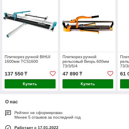
Плиткорез ручной BIHUI
Плиткорез ручной
Плит
1600мм TCS1600
рельсовый Вихрь 600мм
рел
73/3/5/4
73/3
137 550
47 890
61 
₸
₸
Купить
Купить
О нас
Рейтинг не сформирован
Менее 5 отзывов за последний год
Работает с 17.01.2022