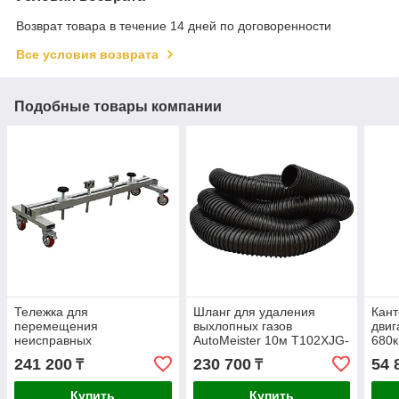
Возврат товара в течение 14 дней по договоренности
Все условия возврата
Подобные товары компании
Тележка для
Шланг для удаления
Кант
перемещения
выхлопных газов
двиг
неисправных
AutoMeister 10м T102XJG-
680к
автомобилей AutoMeister
10
241 200
230 700
54 
₸
₸
T2500A1
Купить
Купить